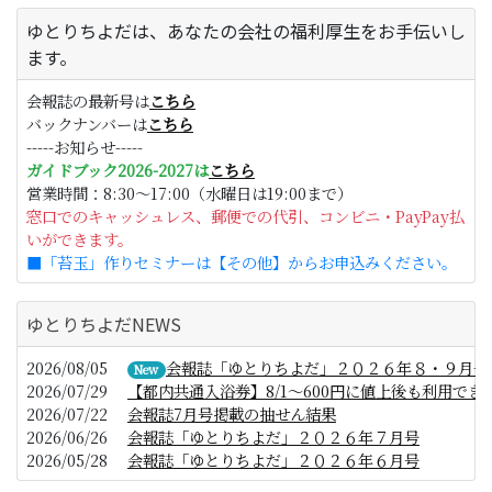
ゆとりちよだは、あなたの会社の福利厚生をお手伝いし
ます。
会報誌の最新号は
こちら
バックナンバーは
こちら
-----お知らせ-----
ガイドブック2026-2027は
こちら
営業時間：8:30～17:00（水曜日は19:00まで）
窓口でのキャッシュレス、郵便での代引、コンビニ・PayPay払
いができます。
■「苔玉」作りセミナーは【その他】からお申込みください。
ゆとりちよだNEWS
2026/08/05
会報誌「ゆとりちよだ」２０２６年８・９月号
New
2026/07/29
【都内共通入浴券】8/1～600円に値上後も利用でき
2026/07/22
会報誌7月号掲載の抽せん結果
2026/06/26
会報誌「ゆとりちよだ」２０２６年７月号
2026/05/28
会報誌「ゆとりちよだ」２０２６年６月号
2026/05/25
【リソル 宿泊サポートダイヤル】の修正