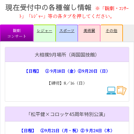
現在受付中の各種催し情報
※「観劇・ｺﾝｻｰ
ﾄ」「ﾚｼﾞｬｰ」等の各タブを押してください。
観劇
レジャー
スポーツ
美術展
その他
コンサート
大相撲9月場所（両国国技館）
【日程】 ① 9月18日（金）②9月20日（日）
【締切】8／16（日）
「松平健×コロッケ45周年特別公演」
【日程】 ①9月21日（月・祝）②９月24日（木）