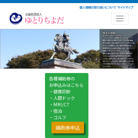
各種補助券の
お申込みはこちら
・健康診断
・人間ドック
・MRI/CT
・宿泊
・ゴルフ
補助券申込